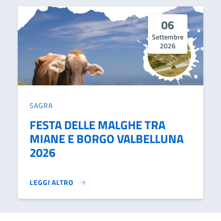
06
Settembre
2026
SAGRA
FESTA DELLE MALGHE TRA
MIANE E BORGO VALBELLUNA
2026
LEGGI ALTRO
FESTA DELLE MALGHE TRA MIANE E BORGO VALBELLUNA