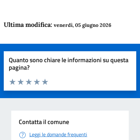
Ultima modifica:
venerdì, 05 giugno 2026
Quanto sono chiare le informazioni su questa
pagina?
Valuta da 1 a 5 stelle la pagina
Domanda
Valuta 1 stelle su 5
Valuta 2 stelle su 5
Valuta 3 stelle su 5
Valuta 4 stelle su 5
Valuta 5 stelle su 5
Contatta il comune
Leggi le domande frequenti