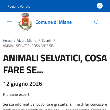
Vai al contenuto
accedi al menu
footer.enter
Regione Veneto
Comune di Miane
Home
/
Vivere Miane
/
Eventi
/
ANIMALI SELVATICI, COSA FARE SE...
ANIMALI SELVATICI, COSA
FARE SE...
12 giugno 2026
Riunione esperti
Serata informativa, pubblica e gratuita, al fine di far conoscere