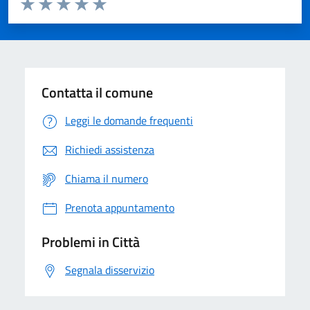
Domanda
Valuta 1 stelle su 5
Valuta 2 stelle su 5
Valuta 3 stelle su 5
Valuta 4 stelle su 5
Valuta 5 stelle su 5
Contatta il comune
Leggi le domande frequenti
Richiedi assistenza
Chiama il numero
Prenota appuntamento
Problemi in Città
Segnala disservizio