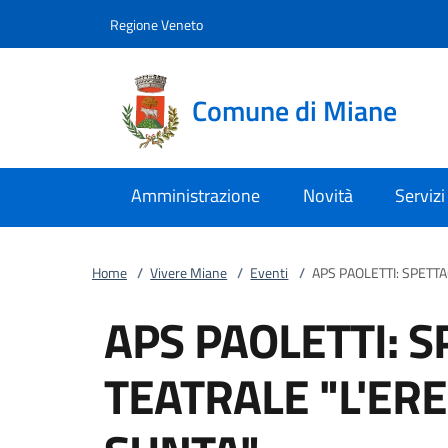
Vai al contenuto
accedi al menu
footer.enter
Regione Veneto
Comune di Miane
Amministrazione
Novità
Servizi
Home
/
Vivere Miane
/
Eventi
/
APS PAOLETTI: SPETTA
APS PAOLETTI: 
TEATRALE "L'ERE