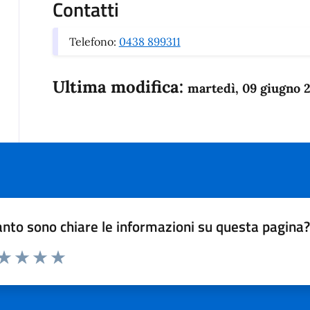
Contatti
Telefono:
0438 899311
Ultima modifica:
martedì, 09 giugno 
nto sono chiare le informazioni su questa pagina
 da 1 a 5 stelle la pagina
anda
ta 1 stelle su 5
Valuta 2 stelle su 5
Valuta 3 stelle su 5
Valuta 4 stelle su 5
Valuta 5 stelle su 5