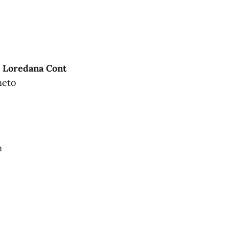
 Loredana Cont
neto
m