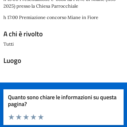
2025) presso la Chiesa Parrocchiale
h 17:00 Premiazione concorso Miane in Fiore
A chi è rivolto
Tutti
Luogo
Quanto sono chiare le informazioni su questa
pagina?
Valuta da 1 a 5 stelle la pagina
Domanda
Valuta 1 stelle su 5
Valuta 2 stelle su 5
Valuta 3 stelle su 5
Valuta 4 stelle su 5
Valuta 5 stelle su 5