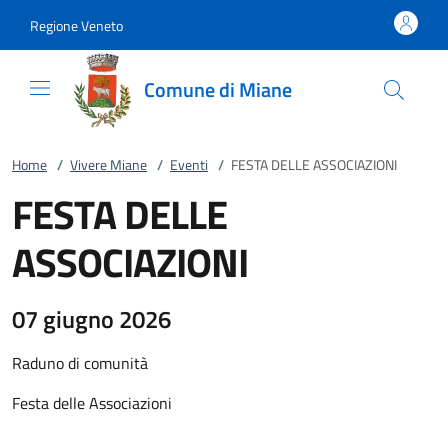
Vai al contenuto
accedi al menu
footer.enter
Regione Veneto
Comune di Miane
Home
/
Vivere Miane
/
Eventi
/
FESTA DELLE ASSOCIAZIONI
FESTA DELLE
ASSOCIAZIONI
07 giugno 2026
Raduno di comunità
Festa delle Associazioni