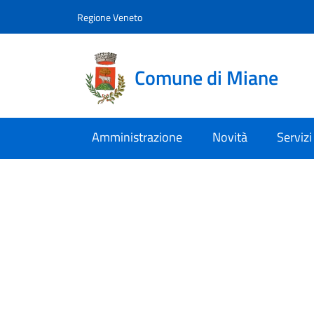
Vai al contenuto
accedi al menu
footer.enter
Regione Veneto
Comune di Miane
Amministrazione
Novità
Servizi