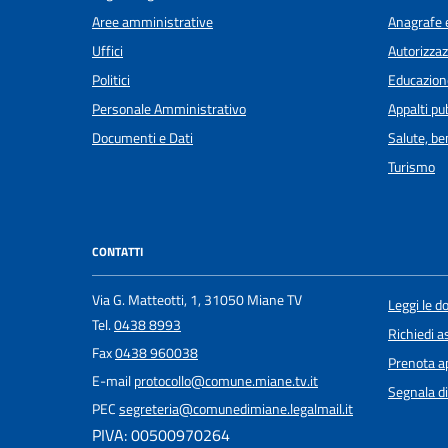
Aree amministrative
Anagrafe e
Uffici
Autorizzaz
Politici
Educazion
Personale Amministrativo
Appalti pub
Documenti e Dati
Salute, b
Turismo
CONTATTI
Via G. Matteotti, 1, 31050 Miane TV
Leggi le 
Tel.
0438 8993
Richiedi a
Fax
0438 960038
Prenota 
E-mail
protocollo@comune.miane.tv.it
Segnala di
PEC
segreteria@comunedimiane.legalmail.it
PIVA: 00500970264