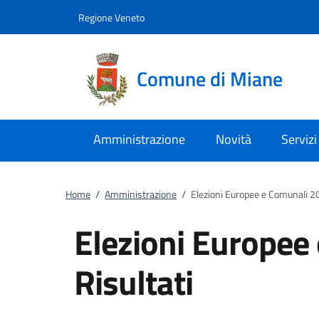
Vai al contenuto
accedi al menu
footer.enter
Regione Veneto
Comune di Miane
Amministrazione
Novità
Servizi
Home
/
Amministrazione
/
Elezioni Europee e Comunali 20
Elezioni Europee
Risultati