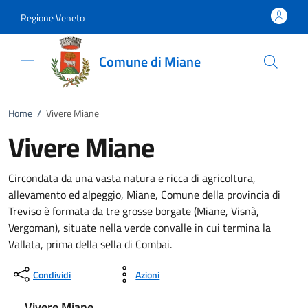
Vai al contenuto
accedi al menu
footer.enter
Regione Veneto
Comune di Miane
Home
/
Vivere Miane
Vivere Miane
Circondata da una vasta natura e ricca di agricoltura,
allevamento ed alpeggio, Miane, Comune della provincia di
Treviso è formata da tre grosse borgate (Miane, Visnà,
Vergoman), situate nella verde convalle in cui termina la
Vallata, prima della sella di Combai.
Condividi
Azioni
Vivere Miane