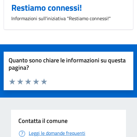
Restiamo connessi!
Informazioni sull'iniziativa "Restiamo connessi!"
Quanto sono chiare le informazioni su questa
pagina?
Valuta da 1 a 5 stelle la pagina
Domanda
Valuta 1 stelle su 5
Valuta 2 stelle su 5
Valuta 3 stelle su 5
Valuta 4 stelle su 5
Valuta 5 stelle su 5
Contatta il comune
Leggi le domande frequenti