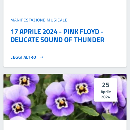
MANIFESTAZIONE MUSICALE
17 APRILE 2024 - PINK FLOYD -
DELICATE SOUND OF THUNDER
LEGGI ALTRO
17 APRILE 2024 - PINK FLOYD - DELICATE SOUND OF THUN
25
Aprile
2024