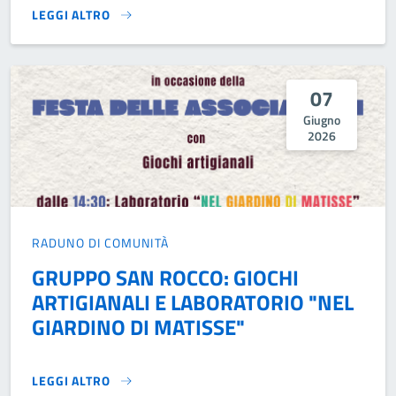
LEGGI ALTRO
FIORI IN FESTA 2026}
07
Giugno
2026
RADUNO DI COMUNITÀ
GRUPPO SAN ROCCO: GIOCHI
ARTIGIANALI E LABORATORIO "NEL
GIARDINO DI MATISSE"
LEGGI ALTRO
GRUPPO SAN ROCCO: GIOCHI ARTIGIANALI E LABORATORIO "