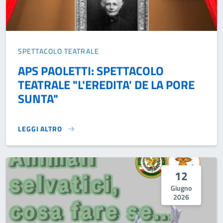
SPETTACOLO TEATRALE
APS PAOLETTI: SPETTACOLO
TEATRALE "L'EREDITA' DE LA PORE
SUNTA"
LEGGI ALTRO
APS PAOLETTI: SPETTACOLO TEATRALE "L'EREDITA' DE LA P
12
Giugno
2026