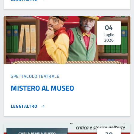
“FRATELLO SOLE, SORELLA LUNA, FRATELLO VENTO, SORE
04
Luglio
2026
SPETTACOLO TEATRALE
MISTERO AL MUSEO
LEGGI ALTRO
MISTERO AL MUSEO}