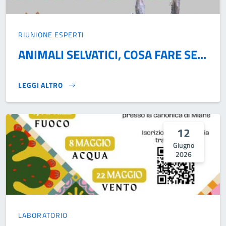
RIUNIONE ESPERTI
ANIMALI SELVATICI, COSA FARE SE...
LEGGI ALTRO
ANIMALI SELVATICI, COSA FARE SE...}
12
Giugno
2026
LABORATORIO