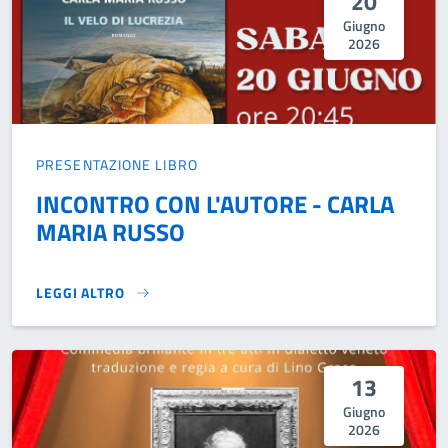
20
Giugno
2026
PRESENTAZIONE LIBRO
INCONTRO CON L'AUTORE - CARLA
MARIA RUSSO
LEGGI ALTRO
INCONTRO CON L'AUTORE - CARLA MARIA RUSSO}
13
Giugno
2026