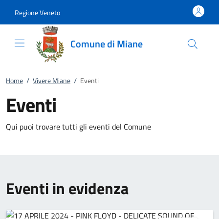
Vai al contenuto
accedi al menu
footer.enter
Regione Veneto
Comune di Miane
Home
/
Vivere Miane
/
Eventi
Eventi
Qui puoi trovare tutti gli eventi del Comune
Eventi in evidenza