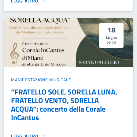
LEGGI ALTRO
SECONDA TAPPA DEL FESTIVAL “LA MUSICA NEL SACRO” - C
18
Luglio
2026
MANIFESTAZIONE MUSICALE
“FRATELLO SOLE, SORELLA LUNA,
FRATELLO VENTO, SORELLA
ACQUA”: concerto della Corale
InCantus
LEGGI ALTRO