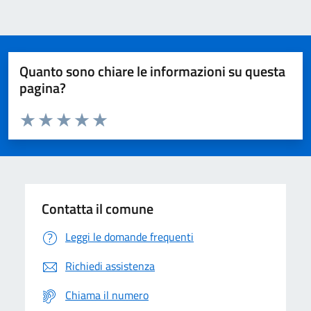
Quanto sono chiare le informazioni su questa
pagina?
Valuta da 1 a 5 stelle la pagina
Domanda
Valuta 1 stelle su 5
Valuta 2 stelle su 5
Valuta 3 stelle su 5
Valuta 4 stelle su 5
Valuta 5 stelle su 5
Contatta il comune
Leggi le domande frequenti
Richiedi assistenza
Chiama il numero