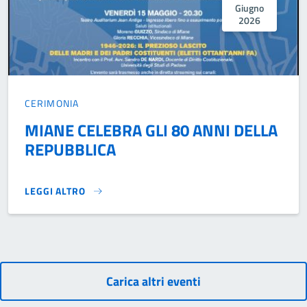
Giugno
2026
CERIMONIA
MIANE CELEBRA GLI 80 ANNI DELLA
REPUBBLICA
LEGGI ALTRO
MIANE CELEBRA GLI 80 ANNI DELLA REPUBBLICA}
Carica altri eventi