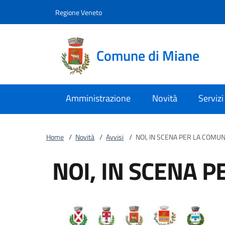
Vai al contenuto
accedi al menu
footer.enter
Regione Veneto
Comune di Miane
Amministrazione
Novità
Servizi
Home
/
Novità
/
Avvisi
/
NOI, IN SCENA PER LA COMUNI
NOI, IN SCENA P