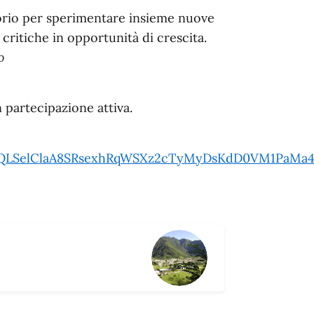
torio per sperimentare insieme nuove
 critiche in opportunità di crescita.
o
n partecipazione attiva.
AIpQLSelClaA8SRsexhRqWSXz2cTyMyDsKdD0VM1PaMa