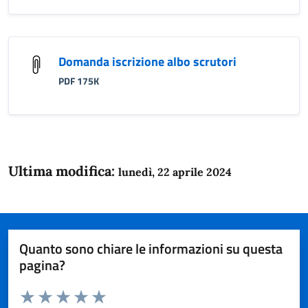
Domanda iscrizione albo scrutori
PDF 175K
Ultima modifica:
lunedì, 22 aprile 2024
Quanto sono chiare le informazioni su questa
pagina?
Valuta da 1 a 5 stelle la pagina
Domanda