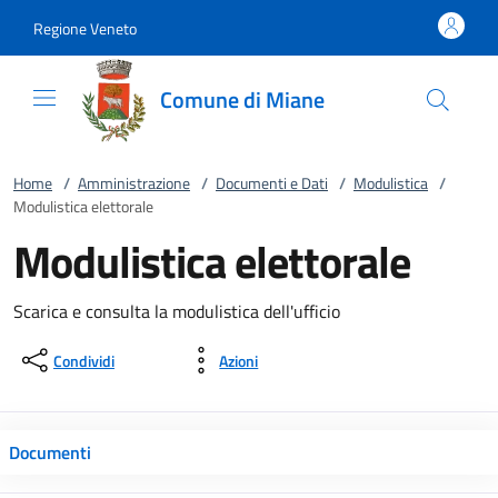
Vai al contenuto
accedi al menu
footer.enter
Regione Veneto
Comune di Miane
Home
/
Amministrazione
/
Documenti e Dati
/
Modulistica
/
Modulistica elettorale
Modulistica elettorale
Scarica e consulta la modulistica dell'ufficio
Condividi
Azioni
Documenti