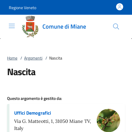
Vai al contenuto
accedi al menu
footer.enter
Regione Veneto
Comune di Miane
Home
/
Argomenti
/
Nascita
Nascita
Questo argomento è gestito da:
Uffici Demografici
Via G. Matteotti, 1, 31050 Miane TV,
Italy