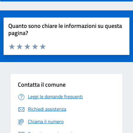
Quanto sono chiare le informazioni su questa
pagina?
Valuta da 1 a 5 stelle la pagina
Domanda
Valuta 1 stelle su 5
Valuta 2 stelle su 5
Valuta 3 stelle su 5
Valuta 4 stelle su 5
Valuta 5 stelle su 5
Contatta il comune
Leggi le domande frequenti
Richiedi assistenza
Chiama il numero