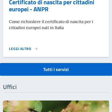
Certificato di nascita per cittadini
europei - ANPR
Come richiedere il certificato di nascita per i
cittadini europei nati in Italia
LEGGI ALTRO
CERTIFICATO DI NASCITA PER CITTADINI EUROPEI - ANPR}
Tutti i servizi
Uffici