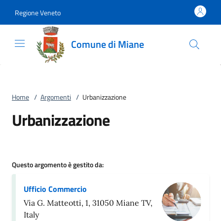
Vai al contenuto
accedi al menu
footer.enter
Regione Veneto
Comune di Miane
Home
/
Argomenti
/
Urbanizzazione
Urbanizzazione
Questo argomento è gestito da:
Ufficio Commercio
Via G. Matteotti, 1, 31050 Miane TV,
Italy