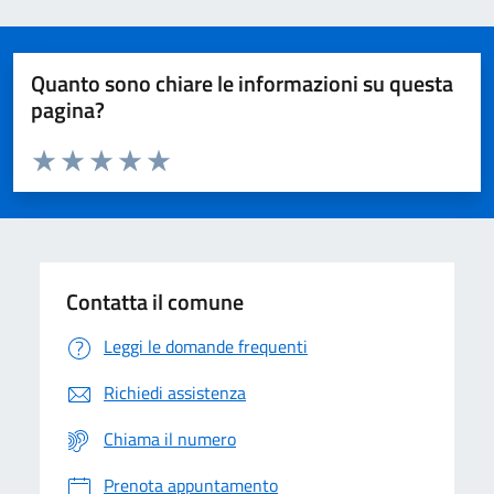
Quanto sono chiare le informazioni su questa
pagina?
Valuta da 1 a 5 stelle la pagina
Domanda
Valuta 1 stelle su 5
Valuta 2 stelle su 5
Valuta 3 stelle su 5
Valuta 4 stelle su 5
Valuta 5 stelle su 5
Contatta il comune
Leggi le domande frequenti
Richiedi assistenza
Chiama il numero
Prenota appuntamento