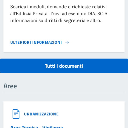
Scarica i moduli, domande e richieste relativi
all'Edilizia Privata. Trovi ad esempio DIA, SCIA,
informazioni su diritti di segreteria e altro.
ULTERIORI INFORMAZIONI
MODULISTICA EDILIZIA PRIVATA}
Tutti i documenti
Aree
URBANIZZAZIONE
Area Tecnica - Vigilanza