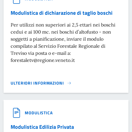
Modulistica di dichiarazione di taglio boschi
Per utilizzi non superiori ai 2,5 ettari nei boschi
cedui e ai 100 mc. nei boschi d’altofusto - non
soggetti a pianificazione, inviare il modulo
compilato al Servizio Forestale Regionale di
Treviso via posta o e-mail a:
forestaletv@regione.veneto.it
ULTERIORI INFORMAZIONI
MODULISTICA DI DICHIARAZIONE DI TAGLIO BOSCHI}
MODULISTICA
Modulistica Edilizia Privata