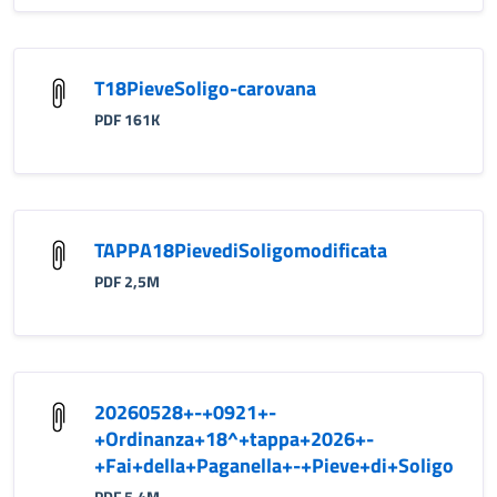
T18PieveSoligo-carovana
PDF 161K
TAPPA18PievediSoligomodificata
PDF 2,5M
20260528+-+0921+-
+Ordinanza+18^+tappa+2026+-
+Fai+della+Paganella+-+Pieve+di+Soligo
PDF 5,4M