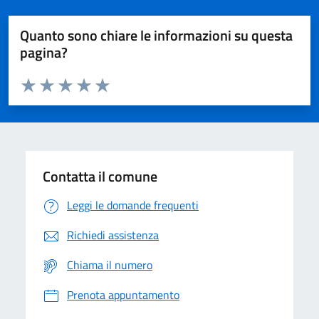
Quanto sono chiare le informazioni su questa
pagina?
Valuta da 1 a 5 stelle la pagina
Domanda
Valuta 1 stelle su 5
Valuta 2 stelle su 5
Valuta 3 stelle su 5
Valuta 4 stelle su 5
Valuta 5 stelle su 5
Contatta il comune
Leggi le domande frequenti
Richiedi assistenza
Chiama il numero
Prenota appuntamento